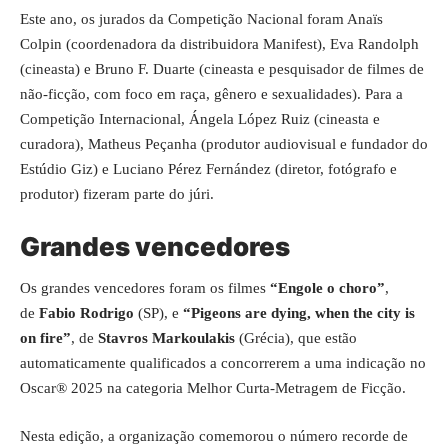
Este ano, os jurados da Competição Nacional foram Anaïs
Colpin (coordenadora da distribuidora Manifest), Eva Randolph
(cineasta) e Bruno F. Duarte (cineasta e pesquisador de filmes de
não-ficção, com foco em raça, gênero e sexualidades). Para a
Competição Internacional, Ángela López Ruiz (cineasta e
curadora), Matheus Peçanha (produtor audiovisual e fundador do
Estúdio Giz) e Luciano Pérez Fernández (diretor, fotógrafo e
produtor) fizeram parte do júri.
Grandes vencedores
Os grandes vencedores foram os filmes
“Engole o choro”
,
de
Fabio Rodrigo
(SP), e
“Pigeons are dying, when the city is
on fire”
, de
Stavros Markoulakis
(Grécia), que estão
automaticamente qualificados a concorrerem a uma indicação no
Oscar® 2025 na categoria Melhor Curta-Metragem de Ficção.
Nesta edição, a organização comemorou o número recorde de