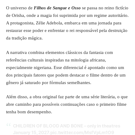
O universo de
Filhos de Sangue e Osso
se passa no reino fictício
de Orïsha, onde a magia foi suprimida por um regime autoritário.
A protagonista, Zélie Adebola, embarca em uma jornada para
restaurar esse poder e enfrentar o rei responsável pela destruição
da tradição mágica.
A narrativa combina elementos clássicos da fantasia com
referências culturais inspiradas na mitologia africana,
especialmente nigeriana. Esse diferencial é apontado como um
dos principais fatores que podem destacar o filme dentro de um
gênero já saturado por fórmulas semelhantes.
Além disso, a obra original faz parte de uma série literária, o que
abre caminho para possíveis continuações caso o primeiro filme
tenha bom desempenho.
CHILDREN OF BLOOD AND BONE – only in theatres
January 15, 2027.
pic.twitter.com/MsfVpLm1O9