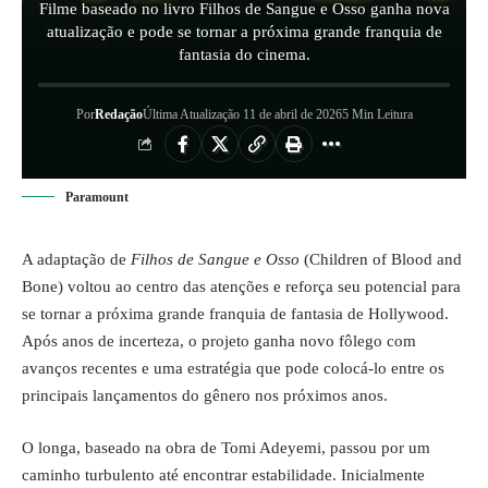
Filme baseado no livro Filhos de Sangue e Osso ganha nova
atualização e pode se tornar a próxima grande franquia de
fantasia do cinema.
Por
Redação
Última Atualização 11 de abril de 2026
5 Min Leitura
Paramount
A adaptação de
Filhos de Sangue e Osso
(Children of Blood and
Bone) voltou ao centro das atenções e reforça seu potencial para
se tornar a próxima grande franquia de fantasia de
Hollywood
.
Após anos de incerteza, o projeto ganha novo fôlego com
avanços recentes e uma estratégia que pode colocá-lo entre os
principais lançamentos do gênero nos próximos anos.
O longa, baseado na obra de Tomi Adeyemi, passou por um
caminho turbulento até encontrar estabilidade. Inicialmente