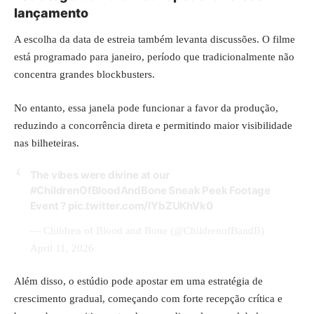
lançamento
A escolha da data de estreia também levanta discussões. O filme
está programado para janeiro, período que tradicionalmente não
concentra grandes blockbusters.
No entanto, essa janela pode funcionar a favor da produção,
reduzindo a concorrência direta e permitindo maior visibilidade
nas bilheteiras.
The vibes were divine at our
#ChildrenOfBloodAndBone
Sneak Peek Footage
Event ?
pic.twitter.com/IYbZUKhVk0
— Children of Blood and Bone (@ChildrenofBandB)
April 11, 2026
Além disso, o estúdio pode apostar em uma estratégia de
crescimento gradual, começando com forte recepção crítica e