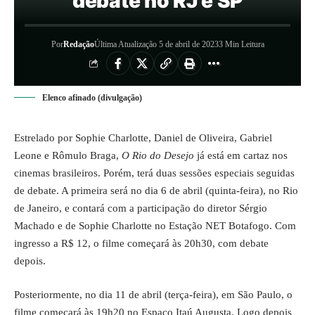
debate no RJ e SP
Por
Redação
Última Atualização 5 de abril de 2023
3 Min Leitura
Elenco afinado (divulgação)
Estrelado por Sophie Charlotte, Daniel de Oliveira, Gabriel
Leone e Rômulo Braga,
O Rio do Desejo
já está em cartaz nos
cinemas brasileiros. Porém, terá duas sessões especiais seguidas
de debate. A primeira será no dia 6 de abril (quinta-feira), no Rio
de Janeiro, e contará com a participação do diretor Sérgio
Machado e de Sophie Charlotte no Estação NET Botafogo. Com
ingresso a R$ 12, o filme começará às 20h30, com debate
depois.
Posteriormente, no dia 11 de abril (terça-feira), em São Paulo, o
filme começará às 19h20 no Espaço Itaú Augusta. Logo depois