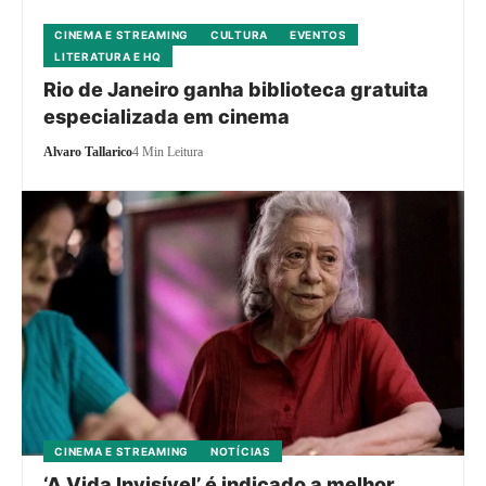
CINEMA E STREAMING
CULTURA
EVENTOS
LITERATURA E HQ
Rio de Janeiro ganha biblioteca gratuita
especializada em cinema
Alvaro Tallarico
4 Min Leitura
CINEMA E STREAMING
NOTÍCIAS
‘A Vida Invisível’ é indicado a melhor