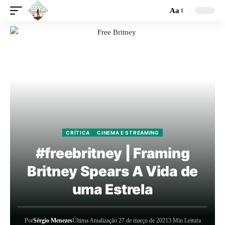
Aa
CRÍTICA
CINEMA E STREAMING
#freebritney | Framing
Britney Spears A Vida de
uma Estrela
Por
Sérgio Menezes
Última Atualização 27 de março de 2021
3 Min Leitura