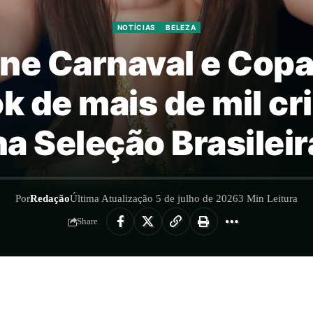
NOTÍCIAS
BELEZA
une Carnaval e Co
k de mais de mil cri
na Seleção Brasileir
Por
Redação
Última Atualização 5 de julho de 2026
3 Min Leitura
Share