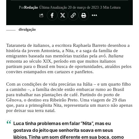
Por
Redação
Última Atualização 20 de março de 2023
3 Min Leitura
divulgação
Tataraneta de italianos, a escritora Raphaela Barreto desenhou a
história da jovem Antonieta, a Nita, e a saga da família de
emigrantes baseada nas memórias trazidas pela avó.
Italiana
remonta ao século XIX, período em que muitos italianos
partiram para o Brasil em busca de oportunidades, atraídos pelos
convites estampados em cartazes e panfletos.
Com as condições de vida precárias na Itália – e um quarto filho
a caminho –, a família decide então embarcar rumo ao Brasil
para trabalhar nas plantações de café. Partindo do porto de
Gênova, o destino era Ribeirão Preto. Uma viagem de 29 dias
que, para a primogênita Nita, representaria um marco não apenas
por deixar sua terra natal.
Luca tinha problemas em falar “Nita”, mas eu
gostava do jeito que senhorita soava em seus
lábios. Tinha um som diferente em sua boca, como