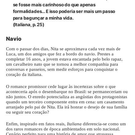
se fosse mais carinhoso do que apenas
formalidades… E isso poderia ser mais um passo
para bagunçar a minha vida.
(Italiana, p. 25)
Navio
Com o passar dos dias, Nita se aproximava cada vez mais de
Luca, um dos amigos que fez a bordo do navio. Prestes a
completar 16 anos, a jovem estava encantada pelo belo rapaz,
um cavalheiro nato que se tornou a melhor companhia para
conversas e passeios, sem medir esforços para conquistar o
coração da italiana.
O romance promissor cede lugar às incertezas sobre o que
aconteceria após o desembarque no Brasil: se permaneceriam ou
não juntos. O enredo potencializa as angústias dos protagonistas
quando um terceiro componente entra em cena: um casamento
arranjado pelo pai de Nita. Ela irá honrar o desejo de sua família
ou seguir seu coração?
Enfim, inspirado em fatos reais,
Italiana
diferencia-se como um
dos raros romances de época ambientados em solo nacional.
Cenário perfeito para uma história de amor que atravessa