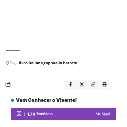
livro italiana
raphaella barreto
Tags:
Vem Conhecer o Vivente!
1.7K
Seguidores
Me Siga!