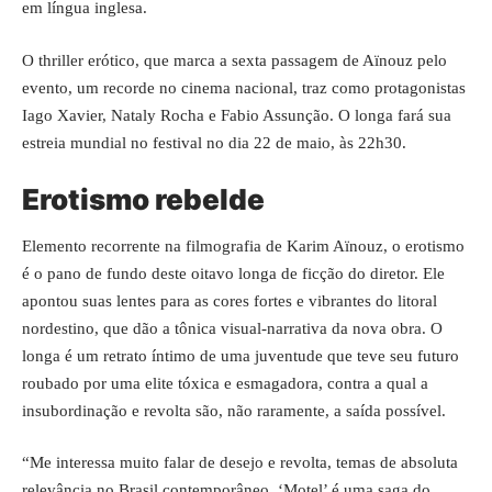
em língua inglesa.
O thriller erótico, que marca a sexta passagem de Aïnouz pelo
evento, um recorde no cinema nacional, traz como protagonistas
Iago Xavier, Nataly Rocha e Fabio Assunção. O longa fará sua
estreia mundial no festival no dia 22 de maio, às 22h30.
Erotismo rebelde
Elemento recorrente na filmografia de Karim Aïnouz, o erotismo
é o pano de fundo deste oitavo longa de ficção do diretor. Ele
apontou suas lentes para as cores fortes e vibrantes do litoral
nordestino, que dão a tônica visual-narrativa da nova obra. O
longa é um retrato íntimo de uma juventude que teve seu futuro
roubado por uma elite tóxica e esmagadora, contra a qual a
insubordinação e revolta são, não raramente, a saída possível.
“Me interessa muito falar de desejo e revolta, temas de absoluta
relevância no Brasil contemporâneo. ‘Motel’ é uma saga do