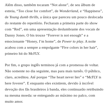
Além disso, também tocaram “Not alone”, de seu álbum de
estreia, “Too close for comfort”, de
Wonderland
, e “Happiness”,
de
Young dumb thrills
, a única que pareceu um pouco deslocada
do restante do repertório. Fecharam a primeira parte do show
com “Red”, em uma apresentação deslumbrante dos vocais de
Danny Jones. O bis trouxe “Forever is not enough” e a
emocionante “Honey, I’m home”, de
Power to play
. A noite
acabou com a sempre a empolgante “Five colors in her hair”,
primeiro hit do McFLY.
Por fim, o grupo inglês terminou já com a promessa de voltar.
Não somente no dia seguinte, mas para mais turnês. O público,
claro, acreditou. Até porque “The heart never lies” e “McFLY is
here foverer”. E enquanto eles existirem, devido à incrível
devoção dos fãs brasileiros à banda, eles continuarão retribuindo
na mesma moeda: se entregando ao máximo no palco, com
muito amor.