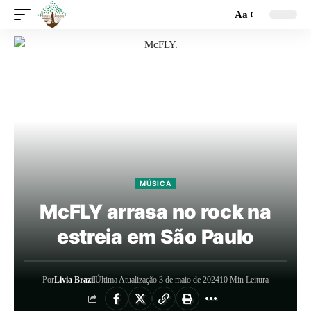
Aa
MÚSICA
McFLY arrasa no rock na
estreia em São Paulo
Por
Livia Brazil
Última Atualização 3 de maio de 2024
10 Min Leitura