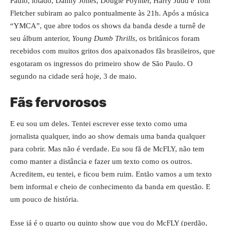
Paulo, lotado, Danny Jones, Dougie Poynter, Harry Judd e Tom
Fletcher subiram ao palco pontualmente às 21h. Após a música
“YMCA”, que abre todos os shows da banda desde a turnê de
seu álbum anterior,
Young Dumb Thrills
, os britânicos foram
recebidos com muitos gritos dos apaixonados fãs brasileiros, que
esgotaram os ingressos do primeiro show de São Paulo. O
segundo na cidade será hoje, 3 de maio.
Fãs fervorosos
E eu sou um deles. Tentei escrever esse texto como uma
jornalista qualquer, indo ao show demais uma banda qualquer
para cobrir. Mas não é verdade. Eu sou fã de McFLY, não tem
como manter a distância e fazer um texto como os outros.
Acreditem, eu tentei, e ficou bem ruim. Então vamos a um texto
bem informal e cheio de conhecimento da banda em questão. E
um pouco de história.
Esse já é o quarto ou quinto show que vou do McFLY (perdão,