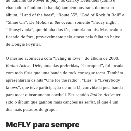
de trabalho de
Power to play
, os Galaxy Defenders (como é
chamado o fandom da banda) também ouviram, do mesmo
álbum, “Land of the bees”, “Route 55”, “God of Rock ‘n Roll” e
“Shine On”. De
Motion in the ocean
, somente “Friday night”.
“Transylvania”, queridinha dos fãs, entraria no bis. Mas acabou
ficando de fora, provavelmente pelo atraso pela falha no baixo
de Dougie Poynter.
O mesmo aconteceu com “Faling in love”, do álbum de 2008,
Radio: Active
. Dele, uma das preferidas, “Corrupted”, foi tocada
com toda fúria que uma banda de rock consegue tocar. Também
apresentaram os hits “One for the radio”, “Lies” e “Everybody
knows”, que teve participação de uma fã, convidada pela banda
para tocar o instrumento cowbell. Faz sentido
Radio: Active
ter
sido o álbum que ganhou mais canções na
setlist
, já que é um
dos mais pesados do grupo.
McFLY para sempre