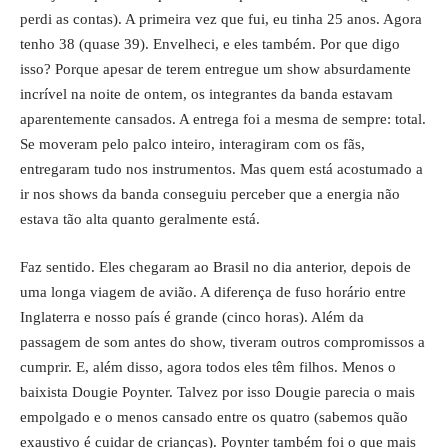
perdi as contas). A primeira vez que fui, eu tinha 25 anos. Agora
tenho 38 (quase 39). Envelheci, e eles também. Por que digo
isso? Porque apesar de terem entregue um show absurdamente
incrível na noite de ontem, os integrantes da banda estavam
aparentemente cansados. A entrega foi a mesma de sempre: total.
Se moveram pelo palco inteiro, interagiram com os fãs,
entregaram tudo nos instrumentos. Mas quem está acostumado a
ir nos shows da banda conseguiu perceber que a energia não
estava tão alta quanto geralmente está.
Faz sentido. Eles chegaram ao Brasil no dia anterior, depois de
uma longa viagem de avião. A diferença de fuso horário entre
Inglaterra e nosso país é grande (cinco horas). Além da
passagem de som antes do show, tiveram outros compromissos a
cumprir. E, além disso, agora todos eles têm filhos. Menos o
baixista Dougie Poynter. Talvez por isso Dougie parecia o mais
empolgado e o menos cansado entre os quatro (sabemos quão
exaustivo é cuidar de crianças). Poynter também foi o que mais