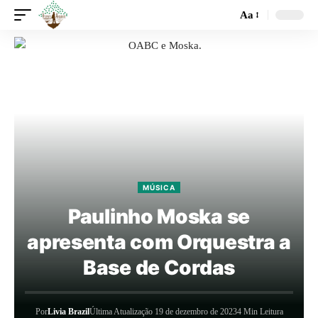
Aa
MÚSICA
Paulinho Moska se
apresenta com Orquestra a
Base de Cordas
Por
Livia Brazil
Última Atualização 19 de dezembro de 2023
4 Min Leitura