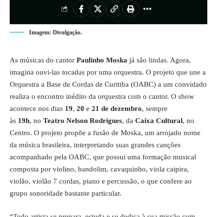
Imagem: Divulgação.
As músicas do cantor
Paulinho Moska
já são lindas. Agora,
imagina ouvi-las tocadas por uma orquestra. O projeto que une a
Orquestra a Base de Cordas de Curitiba (OABC) a um convidado
realiza o encontro inédito da orquestra com o cantor. O show
acontece nos dias
19
,
20
e
21 de dezembro
, sempre
às
19h
, no
Teatro Nelson Rodrigues
, da
Caixa Cultural
, no
Centro. O projeto propõe a fusão de Moska, um arrojado nome
da música brasileira, interpretando suas grandes canções
acompanhado pela OABC, que possui uma formação musical
composta por violino, bandolim, cavaquinho, viola caipira,
violão, violão 7 cordas, piano e percussão, o que confere ao
grupo sonoridade bastante particular.
“Todo artista se prepara, estuda e se dedica à sua missão com