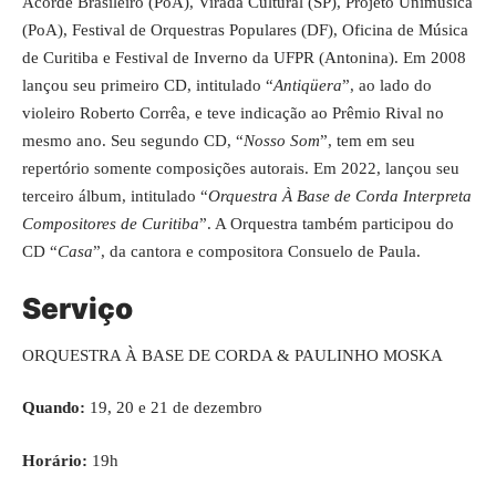
Acorde Brasileiro (PoA), Virada Cultural (SP), Projeto Unimúsica
(PoA), Festival de Orquestras Populares (DF), Oficina de Música
de Curitiba e Festival de Inverno da UFPR (Antonina). Em 2008
lançou seu primeiro CD, intitulado “
Antiqüera
”, ao lado do
violeiro Roberto Corrêa, e teve indicação ao Prêmio Rival no
mesmo ano. Seu segundo CD, “
Nosso Som
”, tem em seu
repertório somente composições autorais. Em 2022, lançou seu
terceiro álbum, intitulado “
Orquestra À Base de Corda Interpreta
Compositores de Curitiba
”. A Orquestra também participou do
CD “
Casa
”, da cantora e compositora Consuelo de Paula.
Serviço
ORQUESTRA À BASE DE CORDA & PAULINHO MOSKA
Quando:
19, 20 e 21 de dezembro
Horário:
19h