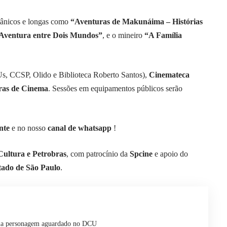
itânicos e longas como
“Aventuras de Makunáima – Histórias
Aventura entre Dois Mundos”
, e o mineiro
“A Família
, CCSP, Olido e Biblioteca Roberto Santos),
Cinemateca
ras de Cinema
. Sessões em equipamentos públicos serão
nte
e no nosso
canal de whatsapp
!
Cultura e Petrobras
, com patrocínio da
Spcine
e apoio do
tado de São Paulo
.
rma personagem aguardado no DCU