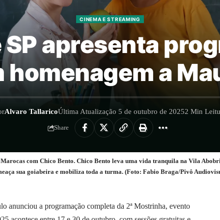
CINEMA E STREAMING
 SP apresenta pro
 homenagem a Mau
or
Alvaro Tallarico
Última Atualização 5 de outubro de 2025
2 Min Leitu
Share
cas com Chico Bento. Chico Bento leva uma vida tranquila na Vila Abobrinha
ameaça sua goiabeira e mobiliza toda a turma. (Foto: Fabio Braga/Pivô Audi
lo anunciou a programação completa da 2ª Mostrinha, evento
025 acontece entre 17 e 30 de outubro, com sessões gratuitas e