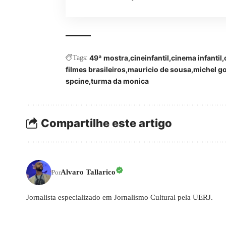
49ª mostra
cineinfantil
cinema infantil
Tags:
filmes brasileiros
mauricio de sousa
michel g
spcine
turma da monica
Compartilhe este artigo
Alvaro Tallarico
Por
Jornalista especializado em Jornalismo Cultural pela UERJ.