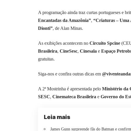
A programação ainda traz curtas portugueses e br
Encantadas da Amazônia”
,
“Criaturas – Uma 
Dionti”
, de Alan Minas.
As exibições acontecem no
Circuito Spcine
(CEUs
Brasileira
,
CineSesc
,
Cinesala
e
Espaço Petrob
gratuitas.
Siga-nos e confira outras dicas em
@viventeanda
A 2ª Mostrinha é apresentada pelo
Ministério da 
SESC
,
Cinemateca Brasileira
e
Governo do Es
Leia mais
James Gunn surpreende fãs do Batman e confi