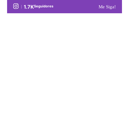
1.7K
Seguidores
Me Siga!