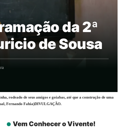
gramação da 2ª
ricio de Sousa
ra
, rodeado de seus amigos e goiabas, até que a construção de uma
ovisual, Fernando Fahia)DIVULGAÇÃO.
Vem Conhecer o Vivente!