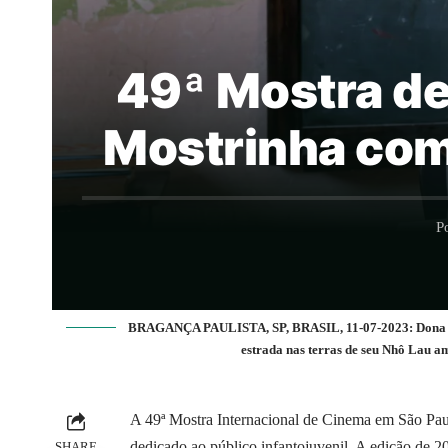
49ª Mostra de
Mostrinha com
P
BRAGANÇA PAULISTA, SP, BRASIL, 11-07-2023: Dona Maro
estrada nas terras de seu Nhô Lau 
A 49ª Mostra Internacional de Cinema em São Pau
dedicado ao público infantojuvenil. A edição de 2
SHARE