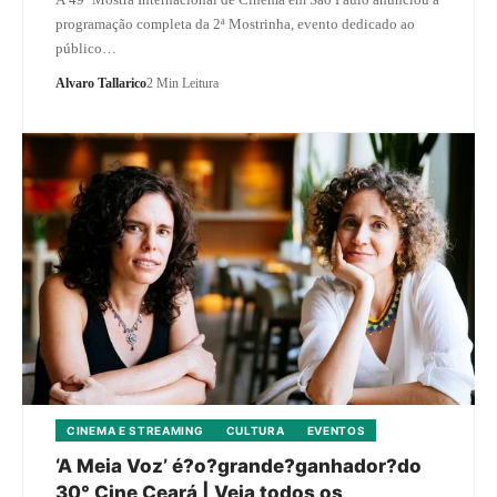
programação completa da 2ª Mostrinha, evento dedicado ao
público…
Alvaro Tallarico
2 Min Leitura
CINEMA E STREAMING
CULTURA
EVENTOS
‘A Meia Voz’ é?o?grande?ganhador?do
30° Cine Ceará | Veja todos os