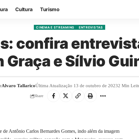
tura
Cultura
Turismo
CINEMA E STREAMING
ENTREVISTAS
s: confira entrevis
n Graça e Sílvio Gu
r
Alvaro Tallarico
Última Atualização 13 de outubro de 2023
2 Min Leit
Share
te de Antônio Carlos Bernardes Gomes, indo além da imagem