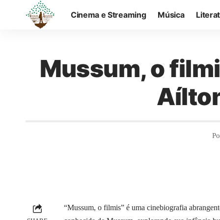
Cinema e Streaming
Música
Litera
Mussum, o filmi
Aílto
Po
“Mussum, o filmis” é uma cinebiografia abrangen