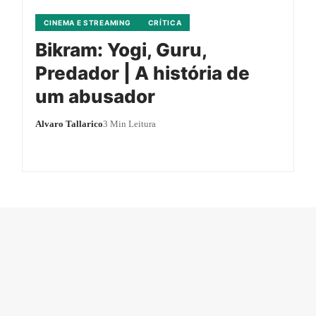
CINEMA E STREAMING
CRÍTICA
Bikram: Yogi, Guru,
Predador | A história de
um abusador
Alvaro Tallarico
3 Min Leitura