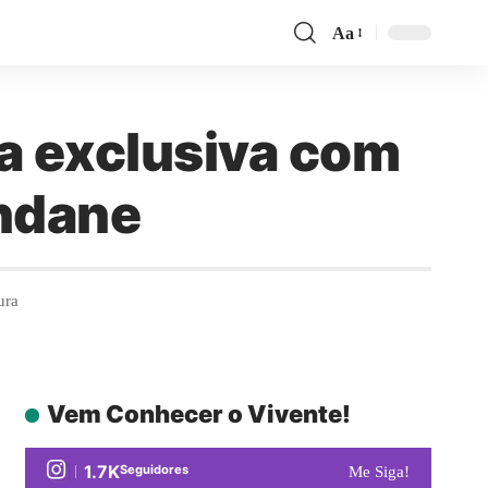
Aa
ta exclusiva com
indane
ura
Vem Conhecer o Vivente!
1.7K
Seguidores
Me Siga!