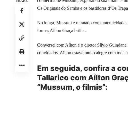
conhecida de Mussum, explorando sua infância hum
SHARE
Os Originais do Samba e os bastidores d’Os Trapa
No longa, Mussum é retratado com autenticidade,
forma, Aílton Graça brilha.
Conversei com Aílton e o diretor Sílvio Guindane 
convidados. Aílton estava muito alegre com toda a
Em seguida, confira a co
Tallarico com Aílton Gra
“Mussum, o filmis”: