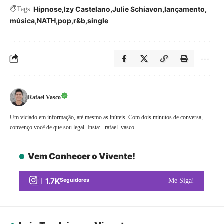
Hipnose
Izy Castelano
Julie Schiavon
lançamento
Tags:
música
NATH
pop
r&b
single
Rafael Vasco
Um viciado em informação, até mesmo as inúteis. Com dois minutos de conversa,
convenço você de que sou legal. Insta: _rafael_vasco
Vem Conhecer o Vivente!
1.7K
Seguidores
Me Siga!