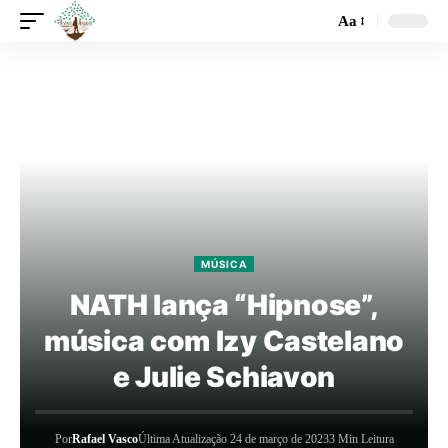
Aa
MÚSICA
NATH lança “Hipnose”,
música com Izy Castelano
e Julie Schiavon
Por
Rafael Vasco
Última Atualização 24 de março de 2023
3 Min Leitura