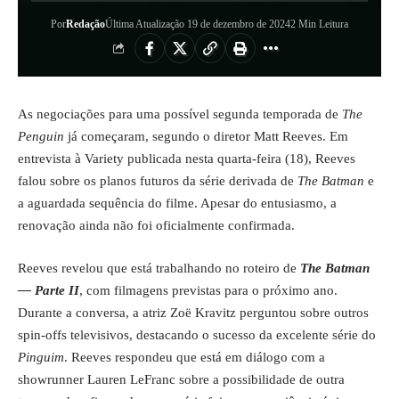
Por
Redação
Última Atualização 19 de dezembro de 2024
2 Min Leitura
As negociações para uma possível segunda temporada de
The
Penguin
já começaram, segundo o diretor Matt Reeves. Em
entrevista à Variety publicada nesta quarta-feira (18), Reeves
falou sobre os planos futuros da série derivada de
The Batman
e
a aguardada sequência do filme. Apesar do entusiasmo, a
renovação ainda não foi oficialmente confirmada.
Reeves revelou que está trabalhando no roteiro de
The Batman
— Parte II
, com filmagens previstas para o próximo ano.
Durante a conversa, a atriz Zoë Kravitz perguntou sobre outros
spin-offs televisivos, destacando o sucesso da excelente série do
Pinguim
. Reeves respondeu que está em diálogo com a
showrunner Lauren LeFranc sobre a possibilidade de outra