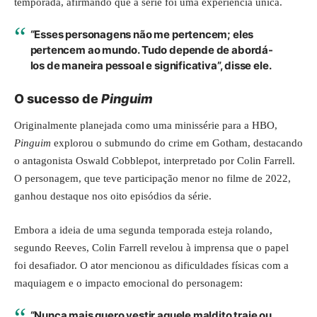
temporada, afirmando que a série foi uma experiência única.
“Esses personagens não me pertencem; eles
pertencem ao mundo. Tudo depende de abordá-
los de maneira pessoal e significativa”, disse ele.
O sucesso de
Pinguim
Originalmente planejada como uma minissérie para a HBO,
Pinguim
explorou o submundo do crime em Gotham, destacando
o antagonista Oswald Cobblepot, interpretado por Colin Farrell.
O personagem, que teve participação menor no filme de 2022,
ganhou destaque nos oito episódios da série.
Embora a ideia de uma segunda temporada esteja rolando,
segundo Reeves, Colin Farrell revelou à imprensa que o papel
foi desafiador. O ator mencionou as dificuldades físicas com a
maquiagem e o impacto emocional do personagem:
“Nunca mais quero vestir aquele maldito traje ou