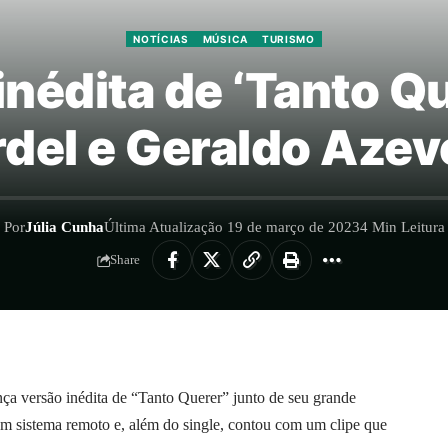
NOTÍCIAS
MÚSICA
TURISMO
inédita de ‘Tanto Q
del e Geraldo Aze
Por
Júlia Cunha
Última Atualização 19 de março de 2023
4 Min Leitura
Share
nça versão inédita de “Tanto Querer” junto de seu grande
m sistema remoto e, além do single, contou com um clipe que