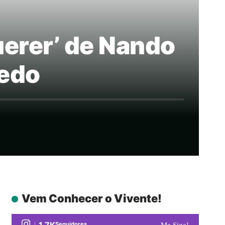
uerer’ de Nando
vedo
Vem Conhecer o Vivente!
1.7K
Seguidores
Me Siga!