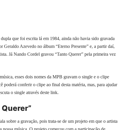
upla que foi escrita lá em 1984, ainda não havia sido gravada
or Geraldo Azevedo no álbum “Eterno Presente” e, a partir daí,
rtista. Já Nando Cordel gravou “Tanto Querer” pela primeira vez
música, esses dois nomes da MPB gravam o single e o clipe
oderá conferir o clipe ao final desta matéria, mas, para ajudar
scuta o single através deste
link
.
 Querer”
a sobre a gravação, pois trata-se de um projeto em que o artista
da nossa música. O projeto começou com a participação de