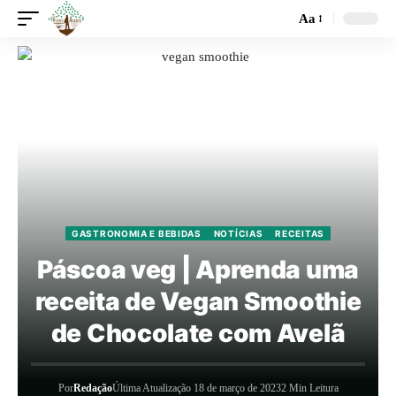
Aa
GASTRONOMIA E BEBIDAS
NOTÍCIAS
RECEITAS
Páscoa veg | Aprenda uma
receita de Vegan Smoothie
de Chocolate com Avelã
Por
Redação
Última Atualização 18 de março de 2023
2 Min Leitura