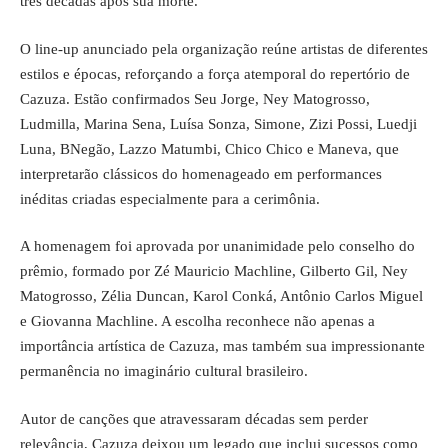
três décadas após sua morte.
O line-up anunciado pela organização reúne artistas de diferentes
estilos e épocas, reforçando a força atemporal do repertório de
Cazuza. Estão confirmados Seu Jorge, Ney Matogrosso,
Ludmilla, Marina Sena, Luísa Sonza, Simone, Zizi Possi, Luedji
Luna, BNegão, Lazzo Matumbi, Chico Chico e Maneva, que
interpretarão clássicos do homenageado em performances
inéditas criadas especialmente para a cerimônia.
A homenagem foi aprovada por unanimidade pelo conselho do
prêmio, formado por Zé Mauricio Machline, Gilberto Gil, Ney
Matogrosso, Zélia Duncan, Karol Conká, Antônio Carlos Miguel
e Giovanna Machline. A escolha reconhece não apenas a
importância artística de Cazuza, mas também sua impressionante
permanência no imaginário cultural brasileiro.
Autor de canções que atravessaram décadas sem perder
relevância, Cazuza deixou um legado que inclui sucessos como