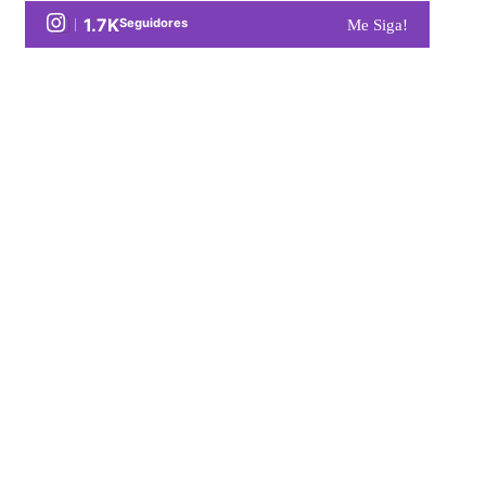
1.7K
Seguidores
Me Siga!