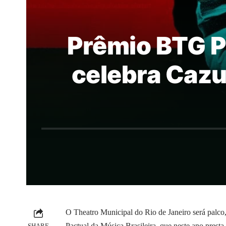
Prêmio BTG P
celebra Cazu
O Theatro Municipal do Rio de Janeiro será palc
Pactual da Música Brasileira, que neste ano prest
SHARE