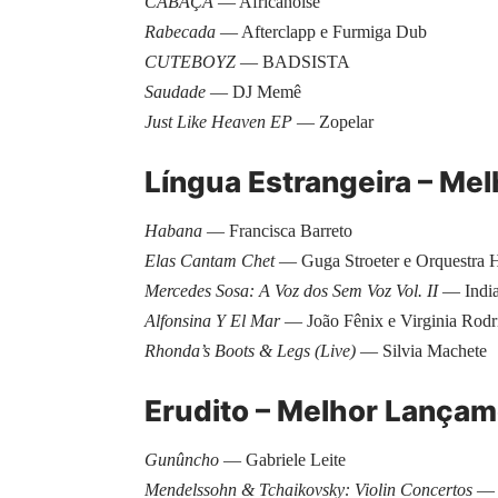
CABAÇA
— Africanoise
Rabecada
— Afterclapp e Furmiga Dub
CUTEBOYZ
— BADSISTA
Saudade
— DJ Memê
Just Like Heaven EP
— Zopelar
Língua Estrangeira – Me
Habana
— Francisca Barreto
Elas Cantam Chet
— Guga Stroeter e Orquestra
Mercedes Sosa: A Voz dos Sem Voz Vol. II
— India
Alfonsina Y El Mar
— João Fênix e Virginia Rodr
Rhonda’s Boots & Legs (Live)
— Silvia Machete
Erudito – Melhor Lança
Gunûncho
— Gabriele Leite
Mendelssohn & Tchaikovsky: Violin Concertos
— G