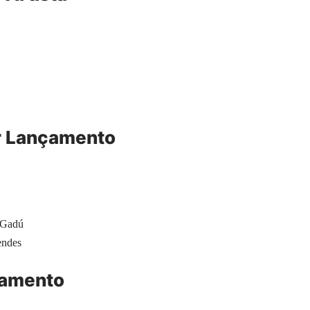
r Lançamento
 Gadú
ndes
çamento