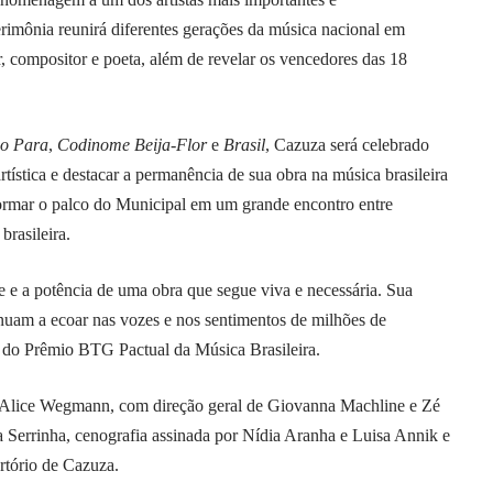
erimônia reunirá diferentes gerações da música nacional em
r, compositor e poeta, além de revelar os vencedores das 18
o Para
,
Codinome Beija-Flor
e
Brasil
, Cazuza será celebrado
artística e destacar a permanência de sua obra na música brasileira
ormar o palco do Municipal em um grande encontro entre
brasileira.
e e a potência de uma obra que segue viva e necessária. Sua
inuam a ecoar nas vozes e nos sentimentos de milhões de
r do Prêmio BTG Pactual da Música Brasileira.
e Alice Wegmann, com direção geral de Giovanna Machline e Zé
a Serrinha, cenografia assinada por Nídia Aranha e Luisa Annik e
rtório de Cazuza.