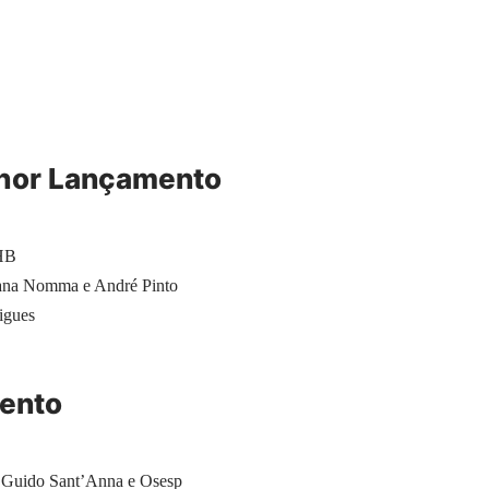
lhor Lançamento
 HB
na Nomma e André Pinto
igues
mento
uido Sant’Anna e Osesp