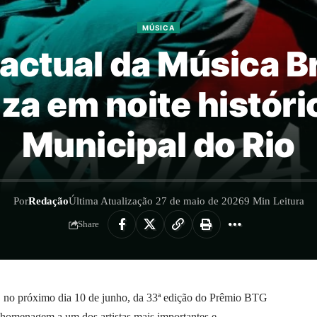
MÚSICA
actual da Música Br
za em noite históri
Municipal do Rio
Por
Redação
Última Atualização 27 de maio de 2026
9 Min Leitura
Share
o, no próximo dia 10 de junho, da 33ª edição do Prêmio BTG
a homenagem a um dos artistas mais importantes e