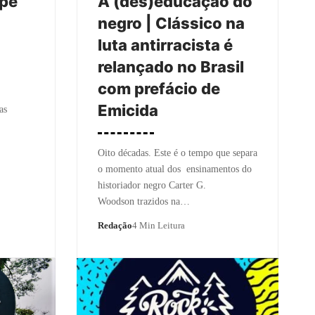
ipe
A (des)educação do
negro | Clássico na
luta antirracista é
relançado no Brasil
com prefácio de
Emicida
as
Oito décadas. Este é o tempo que separa
o momento atual dos ensinamentos do
historiador negro Carter G.
Woodson trazidos na…
Redação
4 Min Leitura