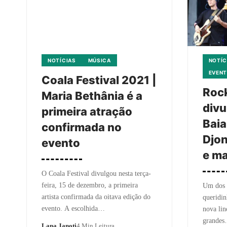
NOTÍCIAS
MÚSICA
NOTÍC
EVEN
Coala Festival 2021 |
Rock
Maria Bethânia é a
divu
primeira atração
Baia
confirmada no
Djon
evento
e ma
O Coala Festival divulgou nesta terça-
feira, 15 de dezembro, a primeira
Um dos F
artista confirmada da oitava edição do
queridin
evento. A escolhida…
nova lin
grande
Lana Janoti
4 Min Leitura