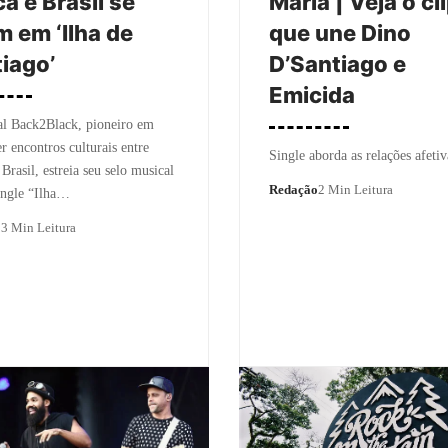
ca e Brasil se
Maria | Veja o cl
 em ‘Ilha de
que une Dino
iago’
D’Santiago e
Emicida
al Back2Black, pioneiro em
 encontros culturais entre
Single aborda as relações afetiv
 Brasil, estreia seu selo musical
Redação
2 Min Leitura
ingle “Ilha…
o
3 Min Leitura