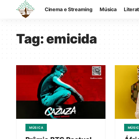
Cinema e Streaming
Música
Litera
Tag:
emicida
MÚSICA
MÚSI