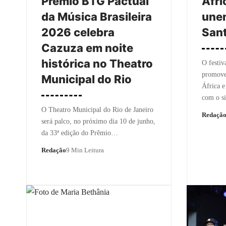
Prêmio BTG Pactual
Áfri
da Música Brasileira
unem
2026 celebra
Sant
Cazuza em noite
histórica no Theatro
O festiv
promover
Municipal do Rio
África e
com o s
O Theatro Municipal do Rio de Janeiro
Redaçã
será palco, no próximo dia 10 de junho,
da 33ª edição do Prêmio…
Redação
9 Min Leitura