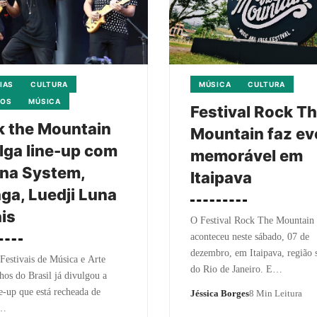
IAS
CULTURA
MÚSICA
CULTURA
TOS
MÚSICA
Festival Rock T
 the Mountain
Mountain faz ev
lga line-up com
memorável em
na System,
Itaipava
ga, Luedji Luna
is
O Festival Rock The Mountain
aconteceu neste sábado, 07 de
dezembro, em Itaipava, região 
estivais de Música e Arte
do Rio de Janeiro. E…
hos do Brasil já divulgou a
e-up que está recheada de
Jéssica Borges
8 Min Leitura
s…