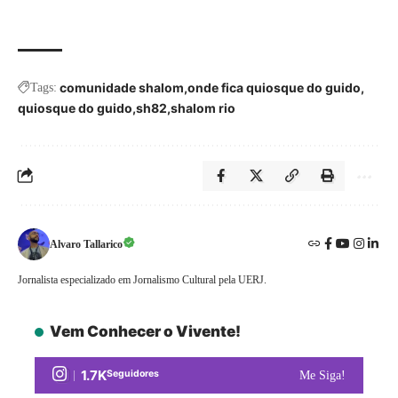
comunidade shalom
onde fica quiosque do guido
Tags:
quiosque do guido
sh82
shalom rio
Alvaro Tallarico
Jornalista especializado em Jornalismo Cultural pela UERJ.
Vem Conhecer o Vivente!
1.7K
Seguidores
Me Siga!