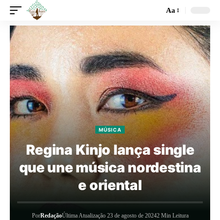
Aa
MÚSICA
Regina Kinjo lança single
que une música nordestina
e oriental
Por
Redação
Última Atualização 23 de agosto de 2024
2 Min Leitura