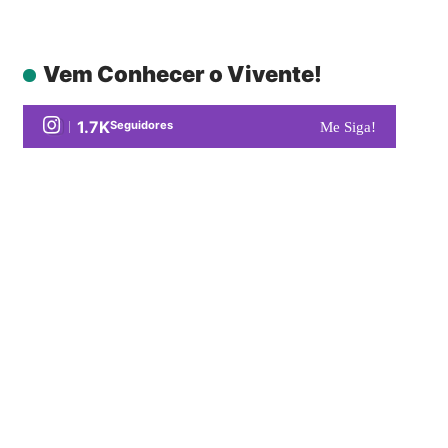
Vem Conhecer o Vivente!
1.7K
Seguidores
Me Siga!