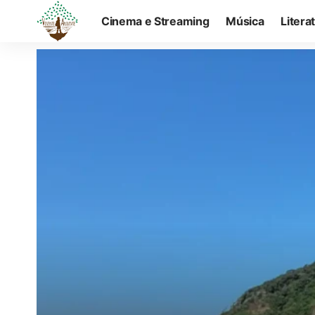
Cinema e Streaming
Música
Litera