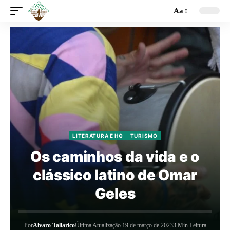
Aa
LITERATURA E HQ
TURISMO
Os caminhos da vida e o
clássico latino de Omar
Geles
Por
Alvaro Tallarico
Última Atualização 19 de março de 2023
3 Min Leitura