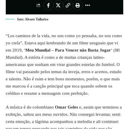
foto: Alvaro Tallarico
“Los caminos de la vida, no son como yo pensaba, no son como
yo creía”. Estava aqui lembrando de um filme uruguaio que vi
em 2019, ‘
Meu Mundial – Para Vencer não Basta Jogar
‘ (
Mi
Mundial
). A estória é como a de muitas crianças latino-
americanas que sonham em virar grandes estrelas do futebol. O
filme vai passando pelos temas da inveja, erros e acertos, estudo
e talento. Não é ruim e tem bons momentos, porém, o que mais
me marcou é a canção principal que toca quando sobem os
créditos e resume a mensagem com perfeição.
A música é do colombiano
Omar Geles
e, assim que terminou a
exibição, saltou aos meus ouvidos. Não consegui levantar, senti
certa emoção, a lágrima acompanhou a melodia e ali continuei
por um tempo pensando nos tais caminhos da vida que são