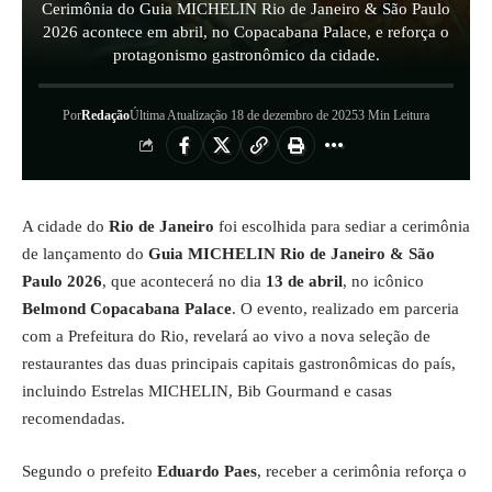
Cerimônia do Guia MICHELIN Rio de Janeiro & São Paulo
2026 acontece em abril, no Copacabana Palace, e reforça o
protagonismo gastronômico da cidade.
Por
Redação
Última Atualização 18 de dezembro de 2025
3 Min Leitura
A cidade do
Rio de Janeiro
foi escolhida para sediar a cerimônia
de lançamento do
Guia MICHELIN Rio de Janeiro & São
Paulo 2026
, que acontecerá no dia
13 de abril
, no icônico
Belmond Copacabana Palace
. O evento, realizado em parceria
com a Prefeitura do Rio, revelará ao vivo a nova seleção de
restaurantes das duas principais capitais gastronômicas do país,
incluindo Estrelas MICHELIN, Bib Gourmand e casas
recomendadas.
Segundo o prefeito
Eduardo Paes
, receber a cerimônia reforça o