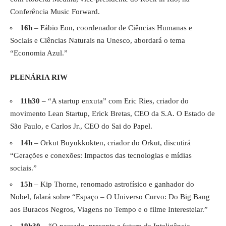
Conferência Music Forward.
16h
– Fábio Eon, coordenador de Ciências Humanas e
Sociais e Ciências Naturais na Unesco, abordará o tema
“Economia Azul.”
PLENÁRIA RIW
11h30
– “A startup enxuta” com Eric Ries, criador do
movimento Lean Startup, Erick Bretas, CEO da S.A. O Estado de
São Paulo, e Carlos Jr., CEO do Sai do Papel.
14h
– Orkut Buyukkokten, criador do Orkut, discutirá
“Gerações e conexões: Impactos das tecnologias e mídias
sociais.”
15h
– Kip Thorne, renomado astrofísico e ganhador do
Nobel, falará sobre “Espaço – O Universo Curvo: Do Big Bang
aos Buracos Negros, Viagens no Tempo e o filme Interestelar.”
19h30
– “O passado, presente e futuro da Inteligência