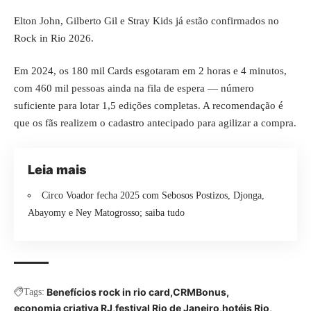
Elton John, Gilberto Gil e Stray Kids já estão confirmados no
Rock in Rio 2026.
Em 2024, os 180 mil Cards esgotaram em 2 horas e 4 minutos,
com 460 mil pessoas ainda na fila de espera — número
suficiente para lotar 1,5 edições completas. A
recomendação é
que os fãs realizem o cadastro antecipado
para agilizar a compra.
Leia mais
Circo Voador fecha 2025 com Sebosos Postizos, Djonga,
Abayomy e Ney Matogrosso; saiba tudo
Benefícios rock in rio card
CRMBonus
Tags:
economia criativa RJ
festival Rio de Janeiro
hotéis Rio