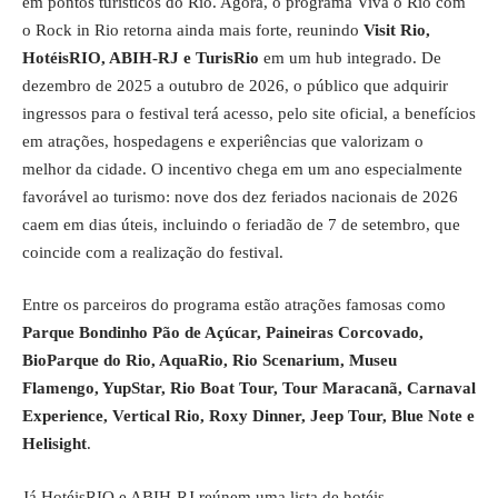
em pontos turísticos do Rio. Agora, o programa Viva o Rio com
o Rock in Rio retorna ainda mais forte, reunindo
Visit Rio,
HotéisRIO, ABIH-RJ e TurisRio
em um hub integrado. De
dezembro de 2025 a outubro de 2026, o público que adquirir
ingressos para o festival terá acesso, pelo site oficial, a benefícios
em atrações, hospedagens e experiências que valorizam o
melhor da cidade. O incentivo chega em um ano especialmente
favorável ao turismo: nove dos dez feriados nacionais de 2026
caem em dias úteis, incluindo o feriadão de 7 de setembro, que
coincide com a realização do festival.
Entre os parceiros do programa estão atrações famosas como
Parque Bondinho Pão de Açúcar, Paineiras Corcovado,
BioParque do Rio, AquaRio, Rio Scenarium, Museu
Flamengo, YupStar, Rio Boat Tour, Tour Maracanã, Carnaval
Experience, Vertical Rio, Roxy Dinner, Jeep Tour, Blue Note e
Helisight
.
Já HotéisRIO e ABIH-RJ reúnem uma lista de hotéis