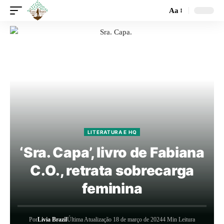
Aa
LITERATURA E HQ
‘Sra. Capa’, livro de Fabiana
C.O., retrata sobrecarga
feminina
Por
Livia Brazil
Última Atualização 18 de março de 2024
4 Min Leitura