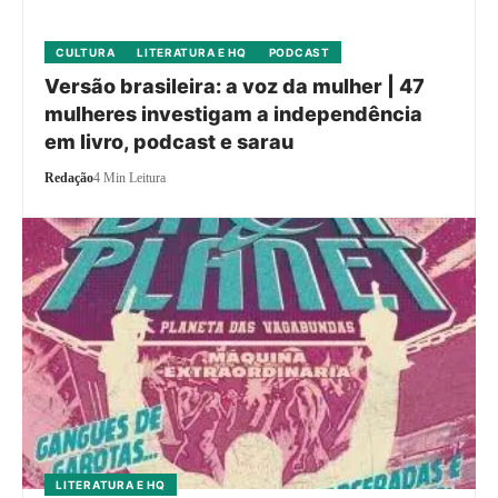
CULTURA
LITERATURA E HQ
PODCAST
Versão brasileira: a voz da mulher | 47
mulheres investigam a independência
em livro, podcast e sarau
Redação
4 Min Leitura
LITERATURA E HQ