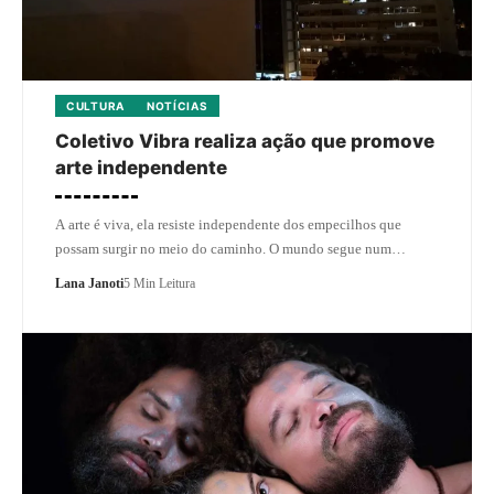
CULTURA
NOTÍCIAS
Coletivo Vibra realiza ação que promove
arte independente
A arte é viva, ela resiste independente dos empecilhos que
possam surgir no meio do caminho. O mundo segue num…
Lana Janoti
5 Min Leitura