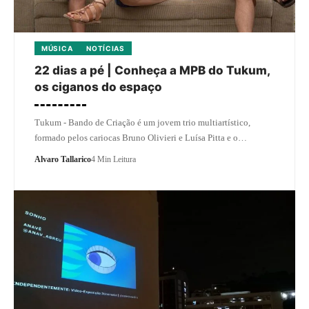
MÚSICA
NOTÍCIAS
22 dias a pé | Conheça a MPB do Tukum,
os ciganos do espaço
Tukum - Bando de Criação é um jovem trio multiartístico,
formado pelos cariocas Bruno Olivieri e Luísa Pitta e o…
Alvaro Tallarico
4 Min Leitura