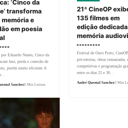
ica: ‘Cinco da
21ª CineOP exib
e’ transforma
135 filmes em
, memória e
edição dedicada
dão em poesia
memória audiovi
al
Festival de Ouro Preto, CineOP
o por Eduardo Nunes, Cinco da
pré-estreias, obras restauradas,
scute luto, perda e conexão de
competitivas e programação gra
to, porém muito eficiente A
entre os dias 25 e 30…
ão…
André Quental Sanchez
5 Min Le
uental Sanchez
6 Min Leitura