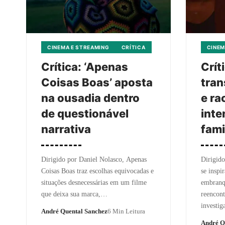
CINEMA E STREAMING
CRÍTICA
CINEM
Crítica: ‘Apenas
Crít
Coisas Boas’ aposta
tra
na ousadia dentro
e ra
de questionável
inte
narrativa
fami
Dirigido por Daniel Nolasco, Apenas
Dirigido
Coisas Boas traz escolhas equivocadas e
se inspi
situações desnecessárias em um filme
embranq
que deixa sua marca,…
reencon
investi
André Quental Sanchez
6 Min Leitura
André Q