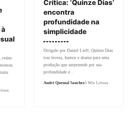
Crítica: ‘Quinze Dias’
e
encontra
profundidade na
 à
simplicidade
sual
Dirigido por Daniel Lieff, Quinze Dias
traz leveza, humor e drama para uma
, reúne
produção que surpreende por sua
 mostras
profundidade e…
tuita
André Quental Sanchez
5 Min Leitura
itura