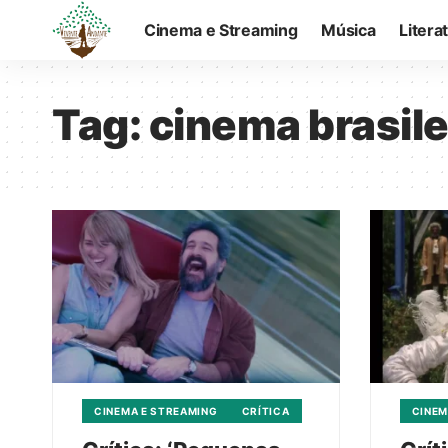
Cinema e Streaming
Música
Litera
Tag:
cinema brasile
CINEMA E STREAMING
CRÍTICA
CINEM