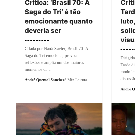
Crítica: ‘Brasil 70: A
Crít
Saga do Tri’ é tão
Tard
emocionante quanto
luto
deveria ser
soli
visu
Criada por Naná Xavier, Brasil 70: A
Saga do Tri emociona, provoca
Dirigid
reflexões e amplia um dos maiores
Tarde di
momentos da…
modo len
discuss
André Quental Sanchez
6 Min Leitura
André Q