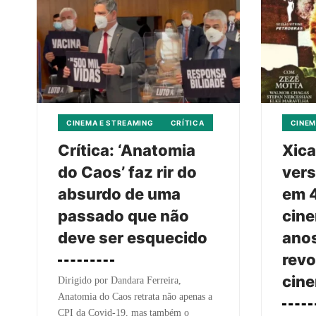
CINEMA E STREAMING
CRÍTICA
CINEM
Crítica: ‘Anatomia
Xica
do Caos’ faz rir do
vers
absurdo de uma
em 4
passado que não
cin
deve ser esquecido
ano
revo
cine
Dirigido por Dandara Ferreira,
Anatomia do Caos retrata não apenas a
CPI da Covid-19, mas também o