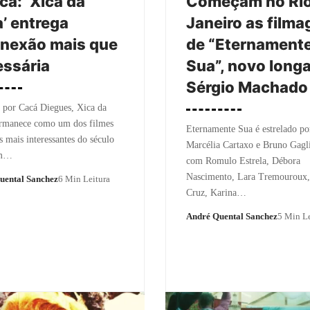
ica: ‘Xica da
Começam no Rio
a’ entrega
Janeiro as film
nexão mais que
de “Eternament
ssária
Sua”, novo long
Sérgio Machado
 por Cacá Diegues, Xica da
ermanece como um dos filmes
Eternamente Sua é estrelado po
s mais interessantes do século
Marcélia Cartaxo e Bruno Gagli
um…
com Romulo Estrela, Débora
Nascimento, Lara Tremouroux,
uental Sanchez
6 Min Leitura
Cruz, Karina…
André Quental Sanchez
5 Min Le