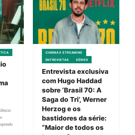
ÍTICA
CINEMA E STREAMING
ENTREVISTAS
SÉRIES
cio
Entrevista exclusiva
com Hugo Haddad
ema
sobre ‘Brasil 70: A
Saga do Tri’, Werner
Herzog e os
ilêncio
bastidores da série:
ue
propondo
“Maior de todos os