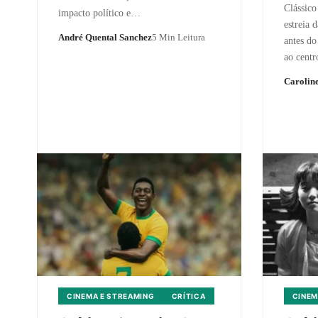
Clássico
impacto político e…
estreia 
André Quental Sanchez
5 Min Leitura
antes do
ao cent
Caroline
CINEMA E STREAMING
CRÍTICA
CINEM