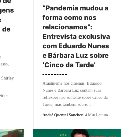
 de
“Pandemia mudou a
agens
forma como nos
e
relacionamos”:
a de
Entrevista exclusiva
com Eduardo Nunes
e Bárbara Luz sobre
r
‘Cinco da Tarde’
asso,
 Shirley
Atualmente nos cinemas, Eduardo
Nunes e Bárbara Luz contam suas
itura
reflexões não somente sobre Cinco da
Tarde, mas também sobre…
André Quental Sanchez
14 Min Leitura