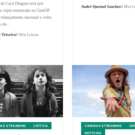
 de Cacá Diegues terá pré-
André Quental Sanchez
6 Min Le
da cópia restaurada na CineOP
 relançamento nacional e volta
ro do…
 Teixeira
8 Min Leitura
A E STREAMING
CRÍTICA
CINEMA E STREAMING
CR
NOTÍCIAS