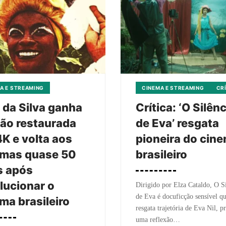
A E STREAMING
CINEMA E STREAMING
CR
 da Silva ganha
Crítica: ‘O Silên
ão restaurada
de Eva’ resgata
K e volta aos
pioneira do cin
emas quase 50
brasileiro
s após
lucionar o
Dirigido por Elza Cataldo, O S
de Eva é docuficção sensível q
ma brasileiro
resgata trajetória de Eva Nil, 
uma reflexão…