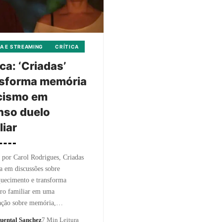
A E STREAMING
CRÍTICA
ica: ‘Criadas’
nsforma memória
cismo em
nso duelo
liar
 por Carol Rodrigues, Criadas
ra em discussões sobre
uecimento e transforma
tro familiar em uma
gação sobre memória,…
uental Sanchez
7 Min Leitura