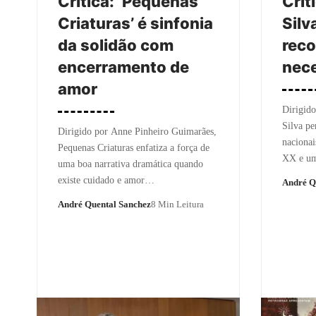
Crítica: ‘Pequenas
Crít
Criaturas’ é sinfonia
Silv
da solidão com
reco
encerramento de
nece
amor
Dirigido
Silva p
Dirigido por Anne Pinheiro Guimarães,
nacionai
Pequenas Criaturas enfatiza a força de
XX e 
uma boa narrativa dramática quando
existe cuidado e amor…
André Q
André Quental Sanchez
8 Min Leitura