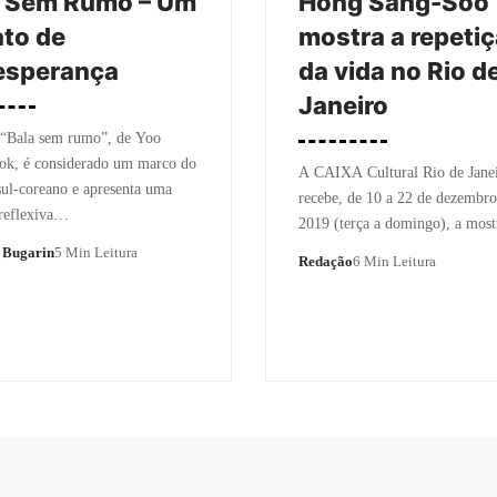
a Sem Rumo – Um
Hong Sang-Soo
ato de
mostra a repeti
esperança
da vida no Rio d
Janeiro
 “Bala sem rumo”, de Yoo
k, é considerado um marco do
A CAIXA Cultural Rio de Jane
ul-coreano e apresenta uma
recebe, de 10 a 22 de dezembro
 reflexiva…
2019 (terça a domingo), a mos
 Bugarin
5 Min Leitura
Redação
6 Min Leitura