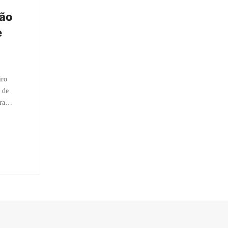
ção
e
iro
 de
tra…