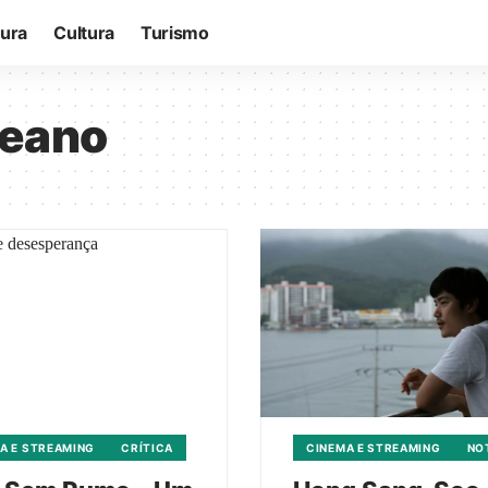
tura
Cultura
Turismo
reano
A E STREAMING
CRÍTICA
CINEMA E STREAMING
NO