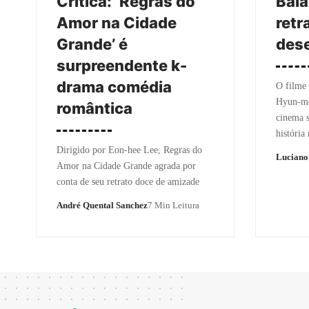
Crítica: ‘Regras do
Bal
Amor na Cidade
retr
Grande’ é
des
surpreendente k-
drama comédia
O filme
Hyun-mo
romântica
cinema s
história
Dirigido por Eon-hee Lee, Regras do
Luciano
Amor na Cidade Grande agrada por
conta de seu retrato doce de amizade
André Quental Sanchez
7 Min Leitura