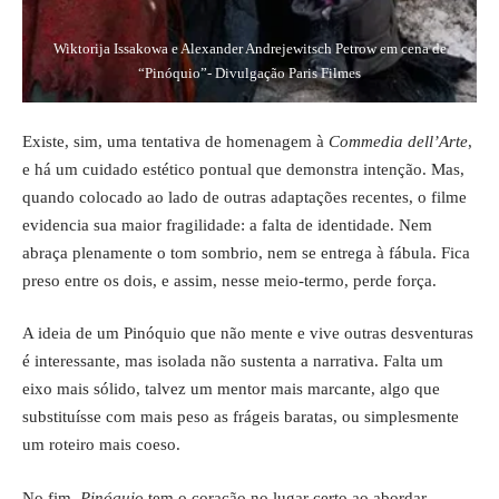
Wiktorija Issakowa e Alexander Andrejewitsch Petrow em cena de
“Pinóquio”- Divulgação Paris Filmes
Existe, sim, uma tentativa de homenagem à
Commedia dell’Arte
,
e há um cuidado estético pontual que demonstra intenção. Mas,
quando colocado ao lado de outras adaptações recentes, o filme
evidencia sua maior fragilidade: a falta de identidade. Nem
abraça plenamente o tom sombrio, nem se entrega à fábula. Fica
preso entre os dois, e assim, nesse meio-termo, perde força.
A ideia de um Pinóquio que não mente e vive outras desventuras
é interessante, mas isolada não sustenta a narrativa. Falta um
eixo mais sólido, talvez um mentor mais marcante, algo que
substituísse com mais peso as frágeis baratas, ou simplesmente
um roteiro mais coeso.
No fim,
Pinóquio
tem o coração no lugar certo ao abordar