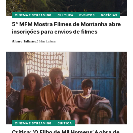
CINEMA E STREAMING
CULTURA
EVENTOS
NOTÍCIAS
5ª MFM Mostra Filmes de Montanha abre
inscrições para envios de filmes
Alvaro Tallarico
2 Min Leitura
CINEMA E STREAMING
CRÍTICA
Crítica: ‘O Filho de Mil Homens’ é obra de