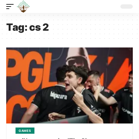
Tag:
cs 2
GAMES