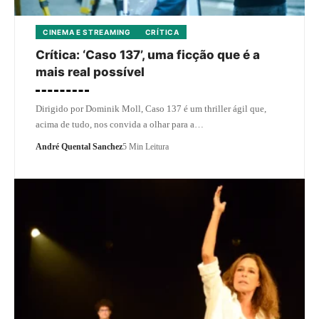
CINEMA E STREAMING
CRÍTICA
Crítica: ‘Caso 137’, uma ficção que é a
mais real possível
Dirigido por Dominik Moll, Caso 137 é um thriller ágil que,
acima de tudo, nos convida a olhar para a…
André Quental Sanchez
5 Min Leitura