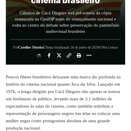
cinema brasileiro
Clássico de Cacá Diegues terá pré-estreia da cópia
restaurada na CineOP antes do relançamento nacional e
volta ao centro do debate sobre preservação do patrimônio
audiovisual brasileiro
Por
Caroline Teixeira
Última Atualização 26 de junho de 2026
8 Min Leitura
Poucos filmes brasileiros deixaram uma marca tão profunda na
história do cinema nacional quanto
Xica da Silva
. Lançado em
1976, o longa dirigido por Cacá Diegues não apenas se tornou
um fenômeno de público, levando mais de 3,1 milhões de
espectadores às salas de cinema, como também redefiniu a
representação de personagens negros nas telas ao colocar uma
mulher negra como protagonista absoluta de uma grande
produção nacional.