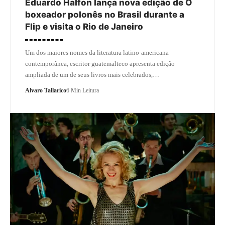
Eduardo Halfon lança nova edição de O
boxeador polonês no Brasil durante a
Flip e visita o Rio de Janeiro
Um dos maiores nomes da literatura latino-americana
contemporânea, escritor guatemalteco apresenta edição
ampliada de um de seus livros mais celebrados,…
Alvaro Tallarico
6 Min Leitura