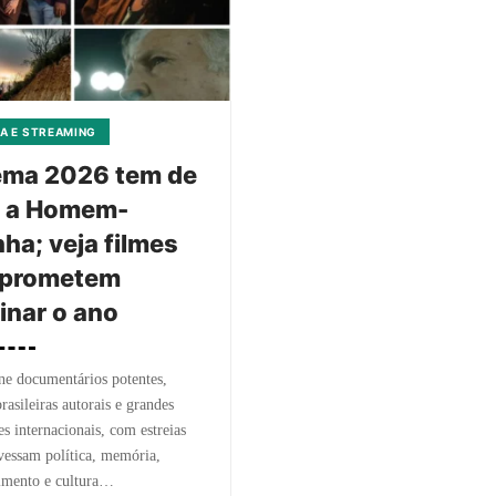
A E STREAMING
ema 2026 tem de
o a Homem-
ha; veja filmes
 prometem
nar o ano
e documentários potentes,
brasileiras autorais e grandes
s internacionais, com estreias
vessam política, memória,
imento e cultura…