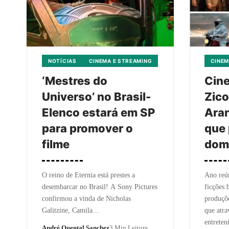
NOTÍCIAS
CINEMA E STREAMING
CINEM
‘Mestres do
Cin
Universo’ no Brasil-
Zic
Elenco estará em SP
Aran
para promover o
que
filme
domi
O reino de Eternia está prestes a
Ano reún
desembarcar no Brasil! A Sony Pictures
ficções 
confirmou a vinda de Nicholas
produçõe
Galitzine, Camila…
que atra
entreten
André Quental Sanchez
3 Min Leitura