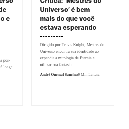
erso
Crítica: ‘Mestres do
de
Universo’ é bem
po e
mais do que você
estava esperando
Dirigido por Travis Knight, Mestres do
Universo encontra sua identidade ao
expandir a mitologia de Eternia e
s pós-
utilizar sua fantasia…
tá longe
André Quental Sanchez
9 Min Leitura