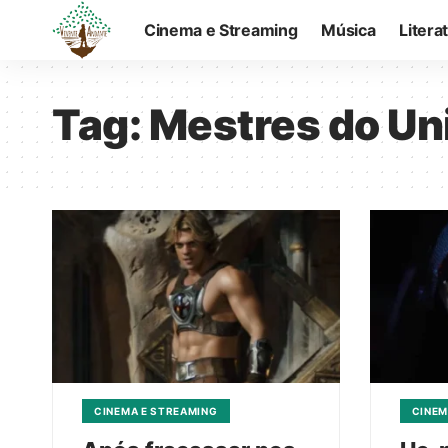
Cinema e Streaming
Música
Litera
Tag:
Mestres do Un
CINEMA E STREAMING
CINEM