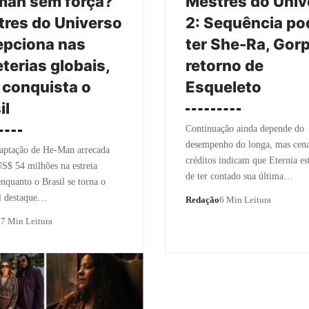
man sem força?
Mestres do Univ
res do Universo
2: Sequência po
epciona nas
ter She-Ra, Gor
eterias globais,
retorno de
conquista o
Esqueleto
il
Continuação ainda depende do
desempenho do longa, mas cena
aptação de He-Man arrecada
créditos indicam que Eternia es
S$ 54 milhões na estreia
de ter contado sua última…
enquanto o Brasil se torna o
al destaque…
Redação
6 Min Leitura
o
7 Min Leitura