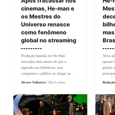
Após fracassar nos
He-
cinemas, He-man e
Mest
os Mestres do
dec
Universo renasce
bilh
como fenômeno
mas 
global no streaming
Bras
Produção baseada em He-Man
Nova ad
arrecadou bem menos do que o
apenas U
esperado nas bilheterias, mas
global, 
conquistou o público ao chegar ao…
princip
Alvaro Tallarico
7 Min Leitura
Redaçã