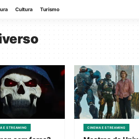
tura
Cultura
Turismo
iverso
A E STREAMING
CINEMA E STREAMING