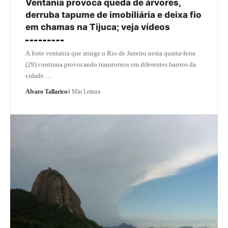
Ventania provoca queda de árvores,
derruba tapume de imobiliária e deixa fio
em chamas na Tijuca; veja vídeos
A forte ventania que atinge o Rio de Janeiro nesta quarta-feira
(29) continua provocando transtornos em diferentes bairros da
cidade.…
Alvaro Tallarico
4 Min Leitura