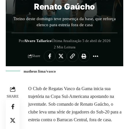
Renato Gaúcho
Treino deste domingo teve presença da base, que reforça
elenco para estreia fora de casa
Por
Alvaro Tallarico
Última Atualização 5 de abril de 2026
2 Min Leitura
Share
matheus lima/vasco
O Club de Regatas Vasco da Gama inicia sua
trajetória na Copa Sul-Americana apostando na
SHARE
juventude. Sob comando de Renato Gaúcho, o
clube leva uma série de jogadores do Sub-20 para a
estreia contra o Barracas Central, fora de casa.