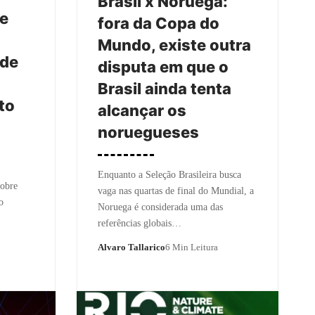
Brasil x Noruega:
ie
fora da Copa do
Mundo, existe outra
 de
disputa em que o
Brasil ainda tenta
to
alcançar os
noruegueses
Enquanto a Seleção Brasileira busca
sobre
vaga nas quartas de final do Mundial, a
o
Noruega é considerada uma das
referências globais…
Alvaro Tallarico
6 Min Leitura