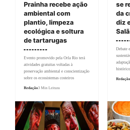
Prainha recebe ação
se r
ambiental com
da c
plantio, limpeza
diz 
ecológica e soltura
Salã
de tartarugas
Debate e
sustentá
Evento promovido pela Orla Rio terá
adaptaçã
atividades gratuitas voltadas à
histórico
preservação ambiental e conscientização
sobre os ecossistemas costeiros
Redaçã
Redação
3 Min Leitura