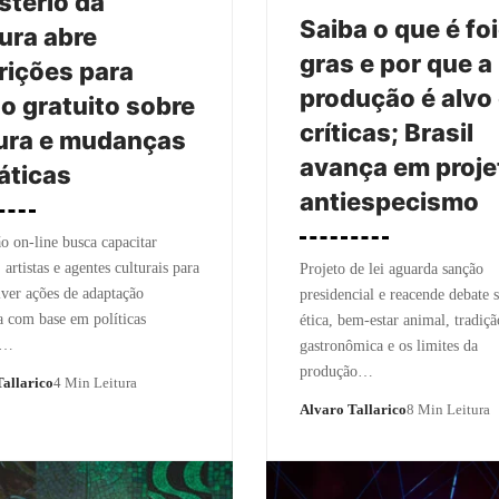
stério da
Saiba o que é fo
ura abre
gras e por que a
rições para
produção é alvo
o gratuito sobre
críticas; Brasil
ura e mudanças
avança em proje
áticas
antiespecismo
 on-line busca capacitar
 artistas e agentes culturais para
Projeto de lei aguarda sanção
ver ações de adaptação
presidencial e reacende debate 
a com base em políticas
ética, bem-estar animal, tradiçã
s…
gastronômica e os limites da
produção…
allarico
4 Min Leitura
Alvaro Tallarico
8 Min Leitura