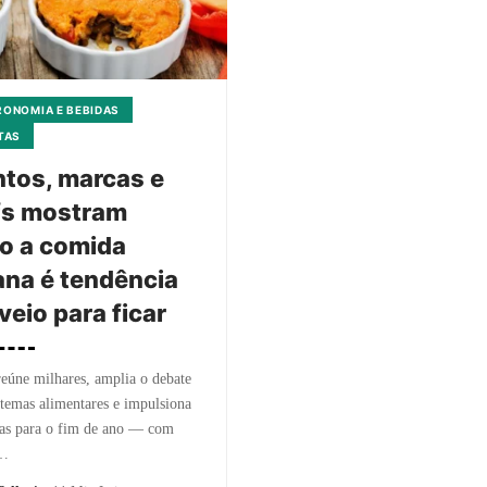
ONOMIA E BEBIDAS
TAS
tos, marcas e
fs mostram
o a comida
na é tendência
veio para ficar
eúne milhares, amplia o debate
stemas alimentares e impulsiona
ias para o fim de ano — com
s…