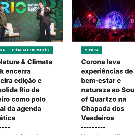
URA
CIÊNCIA E EDUCAÇÃO
MÚSICA
Nature & Climate
Corona leva
k encerra
experiências de
eira edição e
bem-estar e
olida Rio de
natureza ao So
iro como polo
of Quartzo na
al da agenda
Chapada dos
ática
Veadeiros