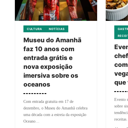
CULTURA
NOTÍCIAS
GASTR
RECEI
Museu do Amanhã
Even
faz 10 anos com
che
entrada grátis e
com
nova exposição
vega
imersiva sobre os
que 
oceanos
Evento r
Com entrada gratuita em 17 de
sobre si
dezembro, o Museu do Amanhã celebra
tendênc
uma década com a estreia da exposição
receita
Oceano…