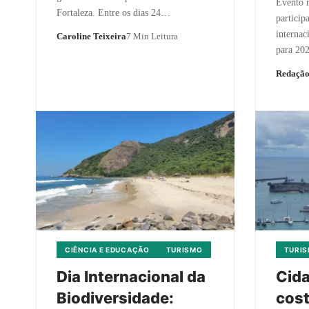
Evento r
Fortaleza. Entre os dias 24…
particip
internac
Caroline Teixeira
7 Min Leitura
para 20
Redaçã
CIÊNCIA E EDUCAÇÃO
TURISMO
TURI
Dia Internacional da
Cida
Biodiversidade:
cost