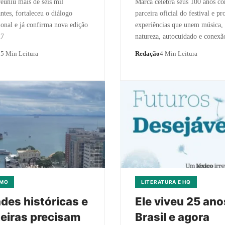
euniu mais de seis mil
Marca celebra seus 100 anos c
antes, fortaleceu o diálogo
parceira oficial do festival e p
ional e já confirma nova edição
experiências que unem música,
27
natureza, autocuidado e conex
o
5 Min Leitura
Redação
4 Min Leitura
SMO
LITERATURA E HQ
des históricas e
Ele viveu 25 ano
eiras precisam
Brasil e agora