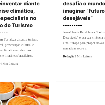
einventar diante
desafia o mundo
rise climática,
imaginar “futur
especialista no
desejáveis”
o do Turismo
Jean-Claude Razel lança “Futur
Desejáveis” e usa sua vivência 
m Fortaleza discutiu turismo
e na Europa para propor novas
vel, preservação cultural e
narrativas sobre a…
o climática em destinos
s e litorâneos brasileiros.
Redação
3 Min Leitura
o
4 Min Leitura