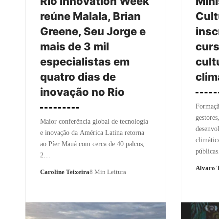
Rio Innovation Week
Mini
reúne Malala, Brian
Cult
Greene, Seu Jorge e
insc
mais de 3 mil
curs
especialistas em
cult
quatro dias de
clim
inovação no Rio
Formação
gestores,
Maior conferência global de tecnologia
desenvol
e inovação da América Latina retorna
climátic
ao Píer Mauá com cerca de 40 palcos,
pública
2…
Alvaro T
Caroline Teixeira
8 Min Leitura