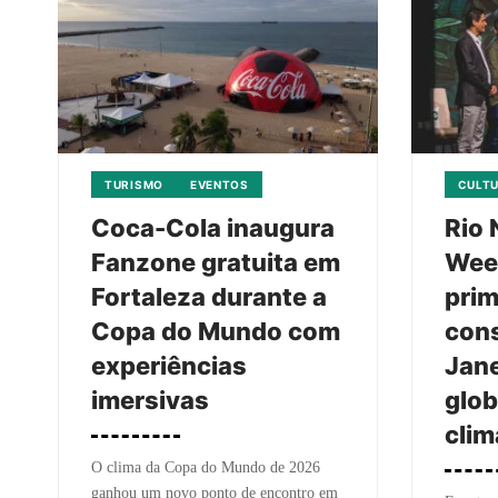
TURISMO
EVENTOS
CULT
Coca-Cola inaugura
Rio 
Fanzone gratuita em
Wee
Fortaleza durante a
prim
Copa do Mundo com
cons
experiências
Jane
imersivas
glob
clim
O clima da Copa do Mundo de 2026
ganhou um novo ponto de encontro em