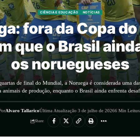
CIÊNCIA E EDUCAÇÃO
NOTÍCIAS
ga: fora da Copa d
m que o Brasil aind
os noruegueses
quartas de final do Mundial, a Noruega é considerada uma das
 animais de produção, enquanto o Brasil ainda enfrenta desaf
Por
Alvaro Tallarico
Última Atualização 3 de julho de 2026
6 Min Leitur
Share