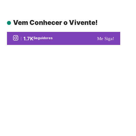
Vem Conhecer o Vivente!
1.7K
Seguidores
Me Siga!