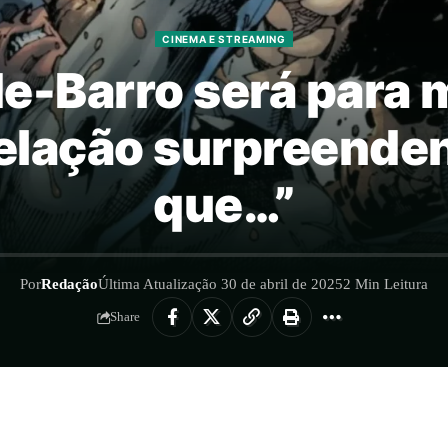
CINEMA E STREAMING
de-Barro será para 
elação surpreende
que…”
Por
Redação
Última Atualização 30 de abril de 2025
2 Min Leitura
Share