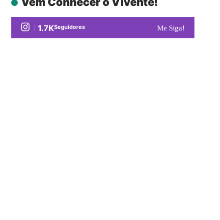
Vem Conhecer o Vivente!
1.7K
Seguidores
Me Siga!