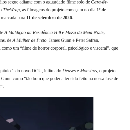
dios segue adiante com o aguardado filme solo de
Cara-de-
do
TheWrap
, as filmagens do projeto começam no dia
1º de
s marcada para
11 de setembro de 2026
.
 de
A Maldição da Residência Hill
e
Missa da Meia-Noite
,
ins
, de
A Mulher de Preto
. James Gunn e Peter Safran,
como um “filme de horror corporal, psicológico e visceral”, que
Capítulo 1 do novo DCU, intitulado
Deuses e Monstros
, o projeto
or Gunn como “tão bom que poderia ter sido feito na nossa fase de
t
”.