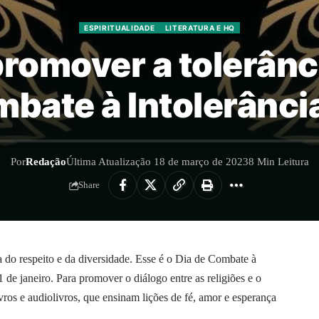
ESPIRITUALIDADE
LITERATURA E HQ
romover a tolerânci
bate à Intolerânci
Por
Redação
Última Atualização 18 de março de 2023
8 Min Leitura
Share
a do respeito e da diversidade. Esse é o Dia de Combate à
de janeiro. Para promover o diálogo entre as religiões e o
livros e audiolivros, que ensinam lições de fé, amor e esperança