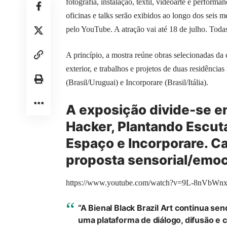
fotografia, instalação, têxtil, videoarte e perfor
oficinas e talks serão exibidos ao longo dos seis m
pelo YouTube. A atração vai até 18 de julho. Todas 
A princípio, a mostra reúne obras selecionadas da 
exterior, e trabalhos e projetos de duas residênc
(Brasil/Uruguai) e Incorporare (Brasil/Itália).
A exposição divide-se em
Hacker, Plantando Escuta
Espaço e Incorporare. C
proposta sensorial/emoci
https://www.youtube.com/watch?v=9L-8nVbWn
“A Bienal Black Brazil Art continua sen
uma plataforma de diálogo, difusão e 