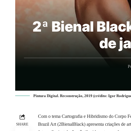
2ª Bienal Blac
de j
P
Pintura Digital. Reconstrução, 2019 (crédito: Igor Rodrigu
Com o tema Cartografia e Hibridismo do Corpo Fem
Brazil Art (2BienalBlack) apresenta criações de art
SHARE