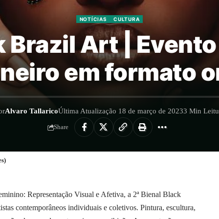
NOTÍCIAS
CULTURA
k Brazil Art | Event
aneiro em formato o
or
Alvaro Tallarico
Última Atualização 18 de março de 2023
3 Min Leitu
Share
es)
inino: Representação Visual e Afetiva, a 2ª Bienal Black
istas contemporâneos individuais e coletivos. Pintura, escultura,