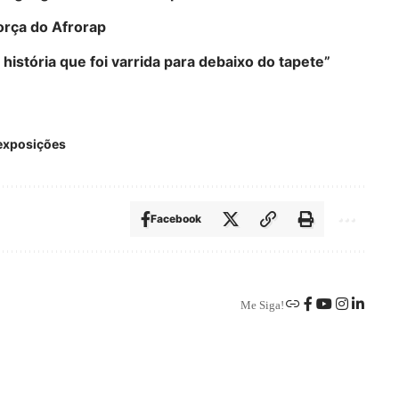
força do Afrorap
história que foi varrida para debaixo do tapete”
exposições
Facebook
Me Siga!