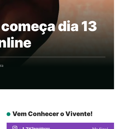
o começa dia 13
nline
ra
Vem Conhecer o Vivente!
1.7K
Seguidores
Me Siga!