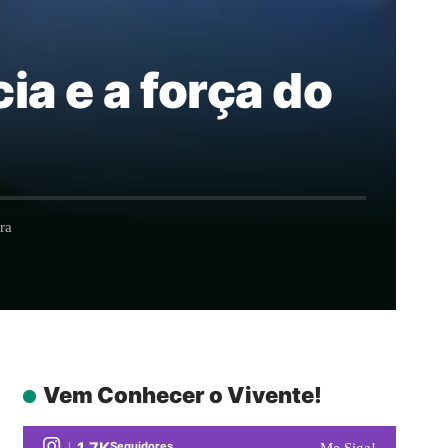
ia e a força do
ra
Vem Conhecer o Vivente!
1.7K
Seguidores
Me Siga!