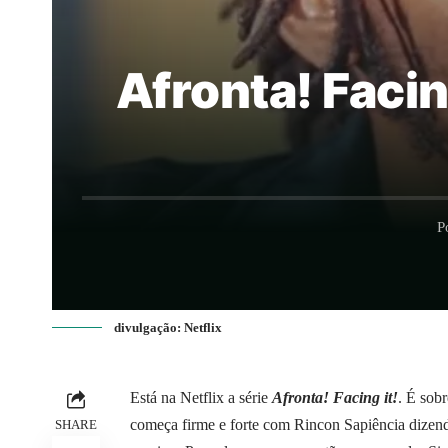
Afronta! Facin
P
divulgação: Netflix
Está na Netflix a série
Afronta! Facing it!
. É sobr
começa firme e forte com Rincon Sapiência dizend
SHARE