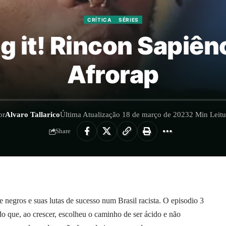
CRÍTICA
SÉRIES
g it! Rincon Sapiênc
Afrorap
or
Alvaro Tallarico
Última Atualização 18 de março de 2023
2 Min Leitu
Share
e negros e suas lutas de sucesso num Brasil racista. O episodio 3
o que, ao crescer, escolheu o caminho de ser ácido e não