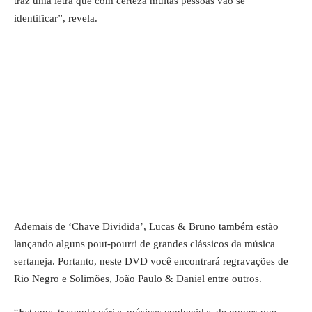
traz uma letra que com certeza muitas pessoas vão se
identificar”, revela.
Ademais de ‘Chave Dividida’, Lucas & Bruno também estão
lançando alguns pout-pourri de grandes clássicos da música
sertaneja. Portanto, neste DVD você encontrará regravações de
Rio Negro e Solimões, João Paulo & Daniel entre outros.
“Estamos trazendo várias músicas conhecidas de nomes que