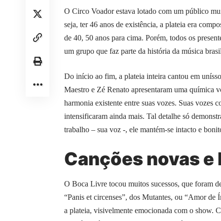
O Circo Voador estava lotado com um público muit
seja, ter 46 anos de existência, a plateia era comp
de 40, 50 anos para cima. Porém, todos os presen
um grupo que faz parte da história da música brasil
Do início ao fim, a plateia inteira cantou em uní
Maestro e Zé Renato apresentaram uma química vo
harmonia existente entre suas vozes. Suas vozes co
intensificaram ainda mais. Tal detalhe só demons
trabalho – sua voz -, ele mantém-se intacto e boni
Canções novas e 
O Boca Livre tocou muitos sucessos, que foram d
“Panis et circenses”, dos Mutantes, ou “Amor de 
a plateia, visivelmente emocionada com o show. C