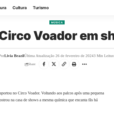
tura
Cultura
Turismo
MÚSICA
 o Circo Voador em 
Por
Livia Brazil
Última Atualização 26 de fevereiro de 2024
3 Min Leitur
Share
 aportou no Circo Voador. Voltando aos palcos após uma pequena
 mostrou na casa de shows a mesma química que encanta fãs há