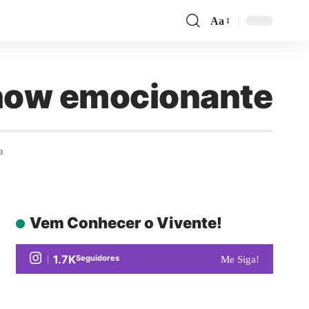
Aa
show emocionante
a
Vem Conhecer o Vivente!
1.7K
Seguidores
Me Siga!