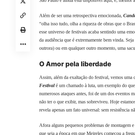
São Paulo e ainda está disponível
aqui
, e, melhor 
Além de ser uma retrospectiva emocionada,
Canda
“olha isso tudo, olha a riqueza de obras que o Br
esse universo de festivais acaba sentindo uma em
da audiência que é extremamente bem vinda. Seja a
outrora) ou em qualquer outro momento, uma sacu
O Amor pela liberdade
Assim, além da exaltação do festival, vemos uma 
Festival
é um chamado à luta, um exemplo do que d
numerosos ataques antes, foi de um dos eventos ma
não ter o que exibir, mas sobreviveu. Hoje estamo
revela apenas um fato universal: sem resistência 
Afora alguns pequenos problemas de montagem e u
que seja a época em que Meireles começou a frequ