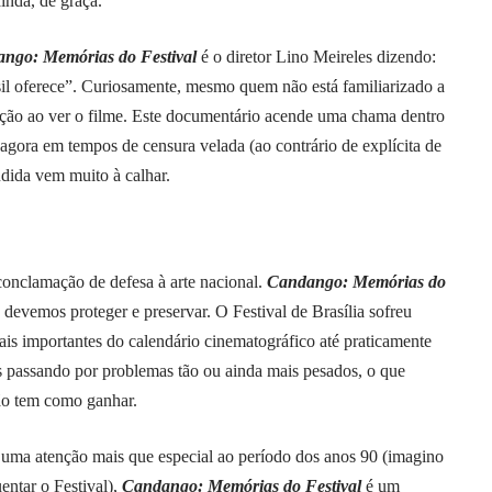
ainda, de graça.
ngo: Memórias do Festival
é o diretor Lino Meireles dizendo:
asil oferece”. Curiosamente, mesmo quem não está familiarizado a
oção ao ver o filme. Este documentário acende uma chama dentro
gora em tempos de censura velada (ao contrário de explícita de
dida vem muito à calhar.
conclamação de defesa à arte nacional.
Candango: Memórias do
evemos proteger e preservar. O Festival de Brasília sofreu
is importantes do calendário cinematográfico até praticamente
s passando por problemas tão ou ainda mais pesados, o que
não tem como ganhar.
ma atenção mais que especial ao período dos anos 90 (imagino
entar o Festival),
Candango: Memórias do Festival
é um