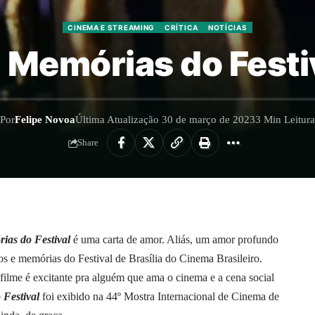
CINEMA E STREAMING
CRÍTICA
NOTÍCIAS
Memórias do Festiva
Por
Felipe Novoa
Última Atualização 30 de março de 2023
3 Min Leitura
Share
as do Festival
é uma carta de amor. Aliás, um amor profundo
tos e memórias do Festival de Brasília do Cinema Brasileiro.
 filme é excitante pra alguém que ama o cinema e a cena social
 Festival
foi exibido na 44º Mostra Internacional de Cinema de