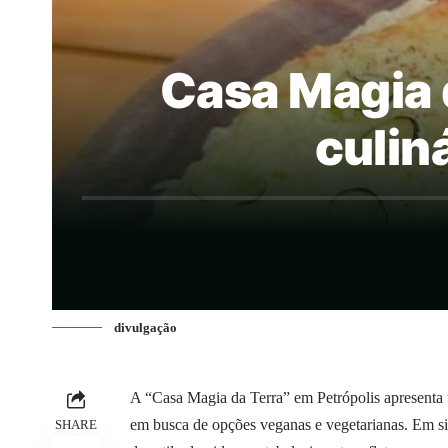
Casa Magia d
culin
divulgação
A “Casa Magia da Terra” em Petrópolis apresenta 
em busca de opções veganas e vegetarianas. Em si
SHARE