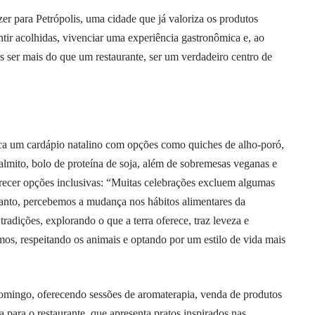
er para Petrópolis, uma cidade que já valoriza os produtos
tir acolhidas, vivenciar uma experiência gastronômica e, ao
ser mais do que um restaurante, ser um verdadeiro centro de
aca um cardápio natalino com opções como quiches de alho-poró,
palmito, bolo de proteína de soja, além de sobremesas veganas e
erecer opções inclusivas: “Muitas celebrações excluem algumas
anto, percebemos a mudança nos hábitos alimentares da
adições, explorando o que a terra oferece, traz leveza e
s, respeitando os animais e optando por um estilo de vida mais
domingo, oferecendo sessões de aromaterapia, venda de produtos
a para o restaurante, que apresenta pratos inspirados nas