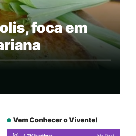
olis, foca em
ariana
Vem Conhecer o Vivente!
1.7K
Seguidores
Me Siga!