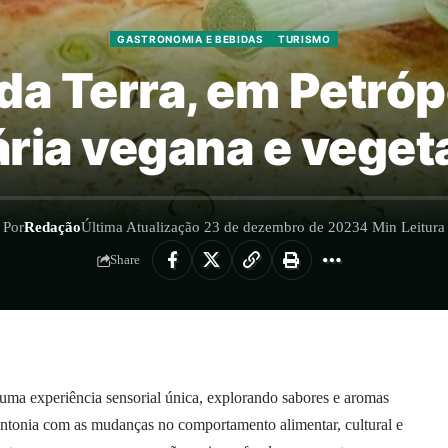
GASTRONOMIA E BEBIDAS
TURISMO
a Terra, em Petróp
ária vegana e veget
Por
Redação
Última Atualização 23 de dezembro de 2023
4 Min Leitura
Share
uma experiência sensorial única, explorando sabores e aromas
ntonia com as mudanças no comportamento alimentar, cultural e