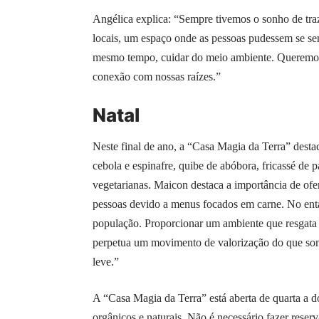
Angélica explica: “Sempre tivemos o sonho de traz
locais, um espaço onde as pessoas pudessem se sen
mesmo tempo, cuidar do meio ambiente. Queremos 
conexão com nossas raízes.”
Natal
Neste final de ano, a “Casa Magia da Terra” dest
cebola e espinafre, quibe de abóbora, fricassé de 
vegetarianas. Maicon destaca a importância de of
pessoas devido a menus focados em carne. No ent
população. Proporcionar um ambiente que resgata tr
perpetua um movimento de valorização do que somo
leve.”
A “Casa Magia da Terra” está aberta de quarta a 
orgânicos e naturais. Não é necessário fazer reserv