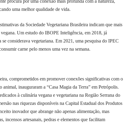
escente procura por uma conexão mais profunda com a natureza,
uscando uma melhor qualidade de vida.
estimativas da Sociedade Vegetariana Brasileira indicam que mais
a vegana. Um estudo do IBOPE Inteligência, em 2018, já
ra se considerava vegetariana. Em 2021, uma pesquisa do IPEC
 consumir carne pelo menos uma vez na semana.
eira, comprometidos em promover conexões significativas com o
o animal, inauguraram a “Casa Magia da Terra” em Petrópolis.
edicados à culinária vegana e vegetariana na Região Serrana do
ersão nas riquezas disponíveis na Capital Estadual dos Produtos
nceito inovador que abrange não apenas alimentação, mas
, incensos artesanais, pedras e elementos que facilitam