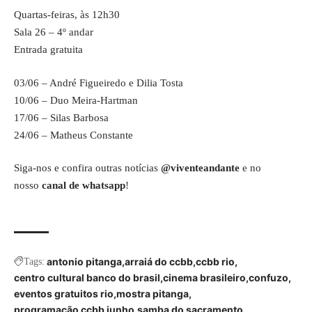
Quartas-feiras, às 12h30
Sala 26 – 4º andar
Entrada gratuita
03/06 – André Figueiredo e Dilia Tosta
10/06 – Duo Meira-Hartman
17/06 – Silas Barbosa
24/06 – Matheus Constante
Siga-nos e confira outras notícias
@viventeandante
e no
nosso
canal de whatsapp
!
antonio pitanga
arraiá do ccbb
ccbb rio
Tags:
centro cultural banco do brasil
cinema brasileiro
confuzo
eventos gratuitos rio
mostra pitanga
programação ccbb junho
samba do sacramento