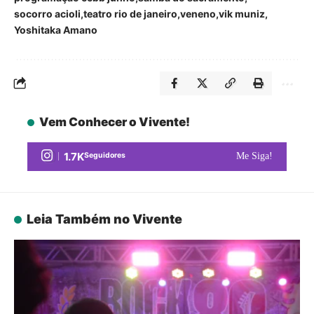
socorro acioli
teatro rio de janeiro
veneno
vik muniz
Yoshitaka Amano
Vem Conhecer o Vivente!
1.7K
Seguidores
Me Siga!
Leia Também no Vivente